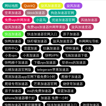
网站地图
QuickQ
旋风加速度器
旋风加速
坚果加速器
tiktok加速器
狗急加速器官网
免费vqn外网加速
小蓝鸟
优途加速器官网
风驰加速器
旋风加速器
免费vps加速器外网苹果版
旋风加速度器
快连加速器
快连加速器官网入口
原子加速器
快鸭加速器
快柠檬加速器
旋风加速度器
外网网址导航
软件中心
雷霆加速
狂飙加速器
哔咔漫画
小美
小美vpn
小美加速器
快鸭VPN
飞驰加速器下载
快鸭梯子加速器
下载npv加速器
登录ins的加速器
云梯加速器官网版
telegeram苹果加速器
黑洞加速器app官网下载免费3小时
爬梯子加速器
爬墙专用加速器
芒果加速器官网
烧饼哥加速器
原子加速器
ins的免费加速器
雷霆加器速
iphone加速器哪个好
加速器 免费一小时
快鸭加速器下载官网苹果
快连加速器官网入口
跨境加速器