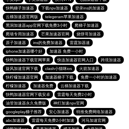
快鸭梯子加速器
下载npv加速器
登录ins的加速器
云梯加速器官网版
telegeram苹果加速器
黑洞加速器app官网下载免费3小时
爬梯子加速器
爬墙专用加速器
芒果加速器官网
烧饼哥加速器
原子加速器
ins的免费加速器
雷霆加器速
iphone加速器哪个好
加速器 免费一小时
快鸭加速器下载官网苹果
快连加速器官网入口
跨境加速器
旋风加速官网下载
clash小猫咪ios
火箭加速器
快柠檬加速器官网
加速器梯子下载
免费一小时的加速器
柠檬加速器
加速器免费
云梯加速器下载
快鸭加速器官网下载安卓
雷霆每天免费2小时
油管加速器永久免费版
神灯加速npv官网
googleplay梯子推荐
安心加速器
特推免费网络加速器
abc加速器
雷霆每天免费2小时加速
河马加速官网