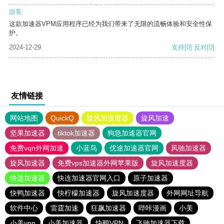
游客
这款加速器VPM应用程序已经为我们带来了无限的流畅体验和安全性保
护。
2024-12-29
支持
[0]
反对
[0]
友情链接
网站地图
QuickQ
旋风加速度器
旋风加速
坚果加速器
tiktok加速器
狗急加速器官网
免费vqn外网加速
小蓝鸟
优途加速器官网
风驰加速器
旋风加速器
免费vps加速器外网苹果版
旋风加速度器
快连加速器
快连加速器官网入口
原子加速器
快鸭加速器
快柠檬加速器
旋风加速度器
外网网址导航
软件中心
雷霆加速
狂飙加速器
哔咔漫画
小美
小美vpn
小美加速器
快鸭VPN
飞驰加速器下载