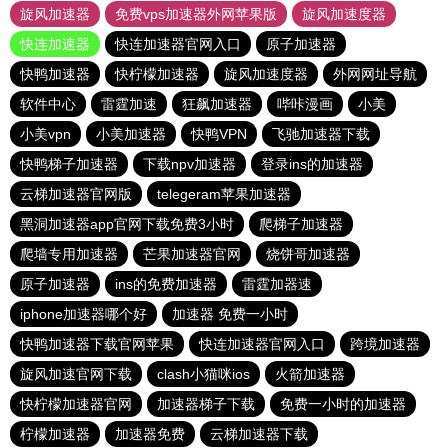
旋风加速器
免费vps加速器外网苹果版
旋风加速度器
快连加速器
快连加速器官网入口
原子加速器
快鸭加速器
快柠檬加速器
旋风加速度器
外网网址导航
软件中心
雷霆加速
狂飙加速器
哔咔漫画
小美
小美vpn
小美加速器
快鸭VPN
飞驰加速器下载
快鸭梯子加速器
下载npv加速器
登录ins的加速器
云梯加速器官网版
telegeram苹果加速器
黑洞加速器app官网下载免费3小时
爬梯子加速器
爬墙专用加速器
芒果加速器官网
烧饼哥加速器
原子加速器
ins的免费加速器
雷霆加器速
iphone加速器哪个好
加速器 免费一小时
快鸭加速器下载官网苹果
快连加速器官网入口
跨境加速器
旋风加速官网下载
clash小猫咪ios
火箭加速器
快柠檬加速器官网
加速器梯子下载
免费一小时的加速器
柠檬加速器
加速器免费
云梯加速器下载