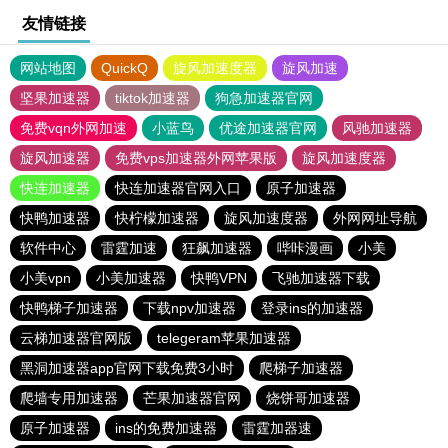
友情链接
网站地图
QuickQ
旋风加速度器
旋风加速
坚果加速器
tiktok加速器
狗急加速器官网
免费vqn外网加速
小蓝鸟
优途加速器官网
风驰加速器
旋风加速器
免费vps加速器外网苹果版
旋风加速度器
快连加速器
快连加速器官网入口
原子加速器
快鸭加速器
快柠檬加速器
旋风加速度器
外网网址导航
软件中心
雷霆加速
狂飙加速器
哔咔漫画
小美
小美vpn
小美加速器
快鸭VPN
飞驰加速器下载
快鸭梯子加速器
下载npv加速器
登录ins的加速器
云梯加速器官网版
telegeram苹果加速器
黑洞加速器app官网下载免费3小时
爬梯子加速器
爬墙专用加速器
芒果加速器官网
烧饼哥加速器
原子加速器
ins的免费加速器
雷霆加器速