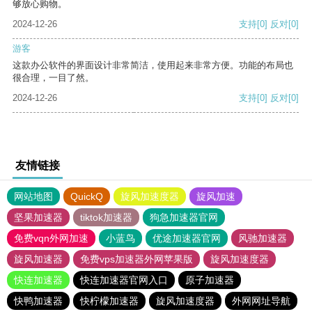
够放心购物。
2024-12-26
支持
[0]
反对
[0]
游客
这款办公软件的界面设计非常简洁，使用起来非常方便。功能的布局也
很合理，一目了然。
2024-12-26
支持
[0]
反对
[0]
友情链接
网站地图
QuickQ
旋风加速度器
旋风加速
坚果加速器
tiktok加速器
狗急加速器官网
免费vqn外网加速
小蓝鸟
优途加速器官网
风驰加速器
旋风加速器
免费vps加速器外网苹果版
旋风加速度器
快连加速器
快连加速器官网入口
原子加速器
快鸭加速器
快柠檬加速器
旋风加速度器
外网网址导航