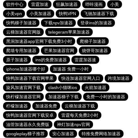
软件中心
雷霆加速
狂飙加速器
哔咔漫画
小美
小美vpn
小美加速器
快鸭VPN
飞驰加速器下载
快鸭梯子加速器
下载npv加速器
登录ins的加速器
云梯加速器官网版
telegeram苹果加速器
黑洞加速器app官网下载免费3小时
爬梯子加速器
爬墙专用加速器
芒果加速器官网
烧饼哥加速器
原子加速器
ins的免费加速器
雷霆加器速
iphone加速器哪个好
加速器 免费一小时
快鸭加速器下载官网苹果
快连加速器官网入口
跨境加速器
旋风加速官网下载
clash小猫咪ios
火箭加速器
快柠檬加速器官网
加速器梯子下载
免费一小时的加速器
柠檬加速器
加速器免费
云梯加速器下载
快鸭加速器官网下载安卓
雷霆每天免费2小时
油管加速器永久免费版
神灯加速npv官网
googleplay梯子推荐
安心加速器
特推免费网络加速器